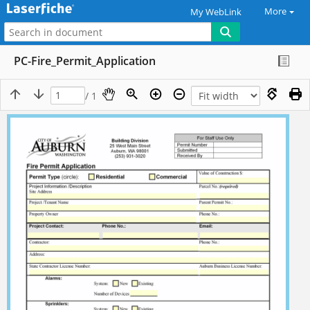
More
My WebLink
PC-Fire_Permit_Application
/ 1