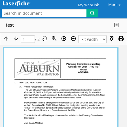
More
My WebLink
test
/ 2